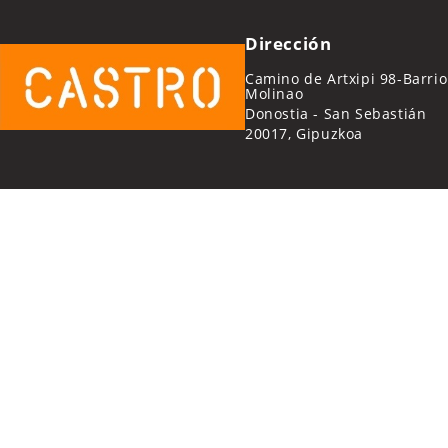
Dirección
Camino de Artxipi 98-Barrio
Molinao
Donostia - San Sebastián
20017, Gipuzkoa