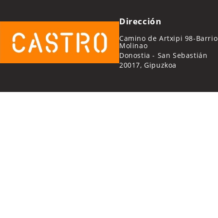
Dirección
Camino de Artxipi 98-Barrio
Molinao
Donostia - San Sebastián
20017, Gipuzkoa