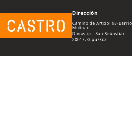
Dirección
Camino de Artxipi 98-Barrio
Molinao
Donostia - San Sebastián
20017, Gipuzkoa