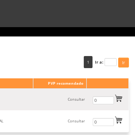
1
Ir a:
Ir
PVP recomendado
Consultar
AL
Consultar