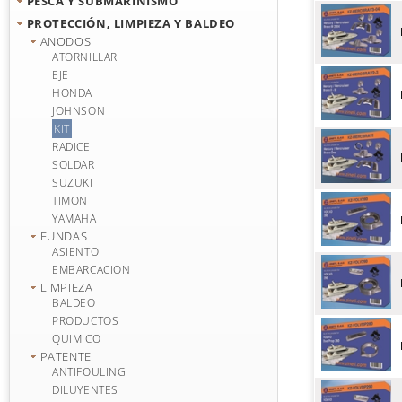
PESCA Y SUBMARINISMO
PROTECCIÓN, LIMPIEZA Y BALDEO
ANODOS
ATORNILLAR
EJE
HONDA
JOHNSON
KIT
RADICE
SOLDAR
SUZUKI
TIMON
YAMAHA
FUNDAS
ASIENTO
EMBARCACION
LIMPIEZA
BALDEO
PRODUCTOS
QUIMICO
PATENTE
ANTIFOULING
DILUYENTES