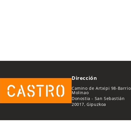
Dirección
Camino de Artxipi 98-Barrio
Molinao
Donostia - San Sebastián
20017, Gipuzkoa