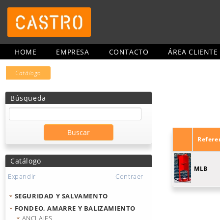
HOME
EMPRESA
CONTACTO
ÁREA CLIENTE
Catálogo
Búsqueda
Refere
Catálogo
MLB
Expandir
Contraer
SEGURIDAD Y SALVAMENTO
FONDEO, AMARRE Y BALIZAMIENTO
ANCLAJES