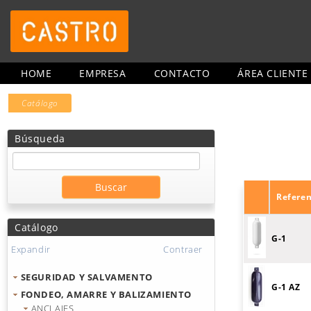
HOME
EMPRESA
CONTACTO
ÁREA CLIENTE
Catálogo
Búsqueda
Referen
Catálogo
G-1
Expandir
Contraer
SEGURIDAD Y SALVAMENTO
G-1 AZ
FONDEO, AMARRE Y BALIZAMIENTO
ANCLAJES