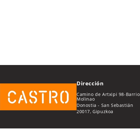
Dirección
Camino de Artxipi 98-Barrio
Molinao
Donostia - San Sebastián
20017, Gipuzkoa