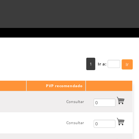
1
Ir a:
Ir
PVP recomendado
Consultar
Consultar