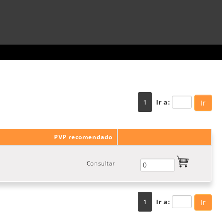
1
Ir a:
Ir
PVP recomendado
Consultar
1
Ir a:
Ir