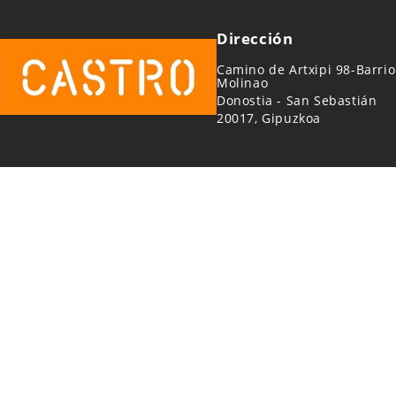
Dirección
Camino de Artxipi 98-Barrio
Molinao
Donostia - San Sebastián
20017, Gipuzkoa