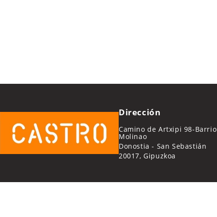
Dirección
Camino de Artxipi 98-Barrio
Molinao
Donostia - San Sebastián
20017, Gipuzkoa