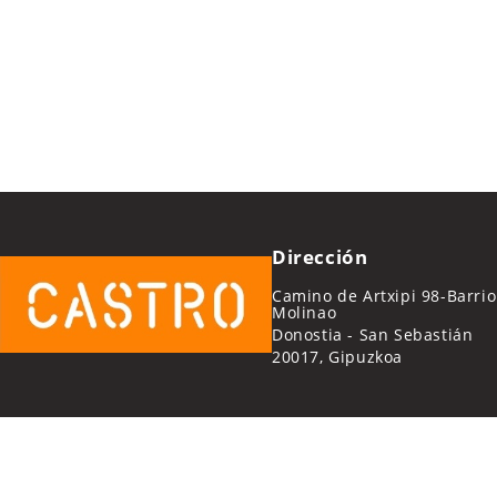
Dirección
Camino de Artxipi 98-Barrio
Molinao
Donostia - San Sebastián
20017, Gipuzkoa