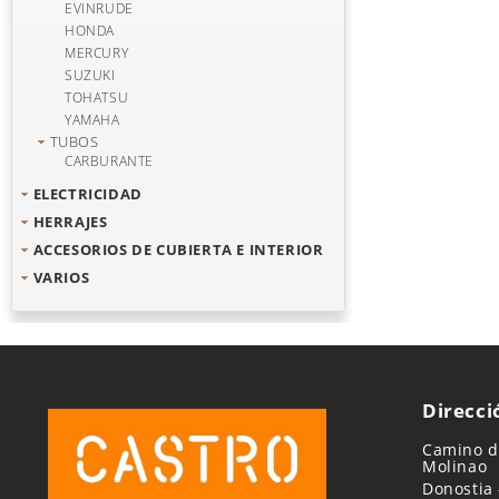
EVINRUDE
HONDA
MERCURY
SUZUKI
TOHATSU
YAMAHA
TUBOS
CARBURANTE
ELECTRICIDAD
HERRAJES
ACCESORIOS DE CUBIERTA E INTERIOR
VARIOS
Direcci
Camino de
Molinao
Donostia 