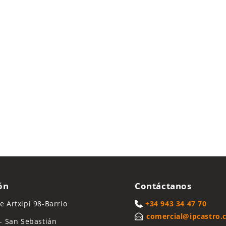
ón
Contáctanos
 Artxipi 98-Barrio
+34 943 34 47 70
comercial@ipcastro
- San Sebastián