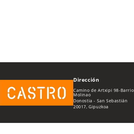
Dirección
Camino de Artxipi 98-Barrio
Molinao
Donostia - San Sebastián
20017, Gipuzkoa