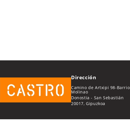
Dirección
Camino de Artxipi 98-Barrio
Molinao
Donostia - San Sebastián
20017, Gipuzkoa